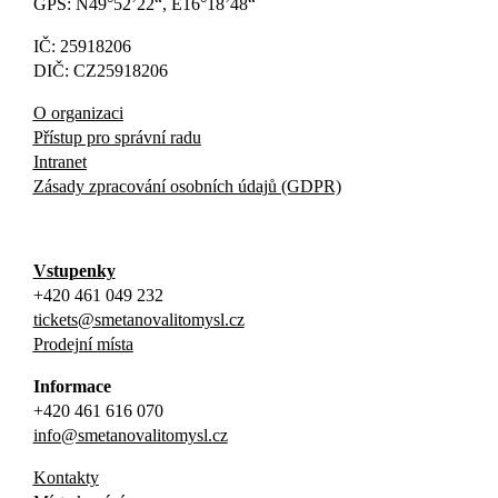
GPS: N49°52’22“, E16°18’48“
IČ: 25918206
DIČ: CZ25918206
O organizaci
Přístup pro správní radu
Intranet
Zásady zpracování osobních údajů (GDPR)
Vstupenky
+420 461 049 232
tickets@smetanovalitomysl.cz
Prodejní místa
Informace
+420 461 616 070
info@smetanovalitomysl.cz
Kontakty