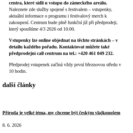
centra, které sídlí u vstupu do zámeckého areálu.
Naleznete zde služby spojené s festivalem – vstupenky,
aktuální informace o programu i festivalový merch k
zakoupení. Centrum bude plně funkční již při předprodeji,
který spouštíme 4/3 2026 od 10.00.
Vstupenky lze online objednat na těchto stránkách – v
detailu každého pořadu. Kontaktovat můžete také
předprodejní call centrum na tel.: +420 461 049 232.
Předprodej vstupenek začíná vždy první březnovou středu v
10 hodin.
další články
Příroda je velké téma, my chceme být českým vlajkonošem
8. 6. 2026