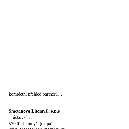
kompletní přehled partnerů…
Smetanova Litomyšl, o.p.s.
Jiráskova 133
570 01 Litomyšl (
mapa
)