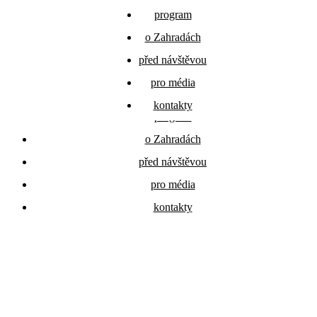
Přejít k obsahu
program
program
o Zahradách
o Zahradách
festivalové
před návštěvou
před návštěvou
zahrady
pro média
pro média
kontakty
kontakty
program
o Zahradách
před návštěvou
pro média
kontakty