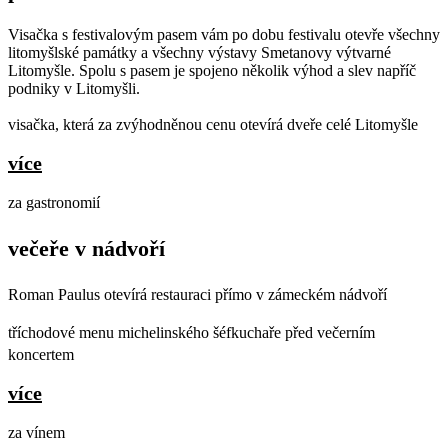
Visačka s festivalovým pasem vám po dobu festivalu otevře všechny
litomyšlské památky a všechny výstavy Smetanovy výtvarné
Litomyšle. Spolu s pasem je spojeno několik výhod a slev napříč
podniky v Litomyšli.
visačka, která za zvýhodněnou cenu otevírá dveře celé Litomyšle
více
za gastronomií
večeře v nádvoří
Roman Paulus otevírá restauraci přímo v zámeckém nádvoří
tříchodové menu michelinského šéfkuchaře před večerním
koncertem
více
za vínem