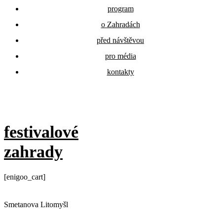
program
o Zahradách
před návštěvou
pro média
kontakty
festivalové
zahrady
[enigoo_cart]
Smetanova Litomyšl