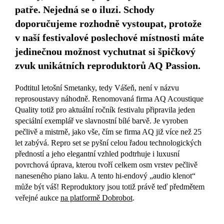
patře. Nejedná se o iluzi. Schody
doporučujeme rozhodně vystoupat, protože
v naší festivalové poslechové místnosti máte
jedinečnou možnost vychutnat si špičkový
zvuk unikátních reproduktorů AQ Passion.
Podtitul letošní Smetanky, tedy Vášeň, není v názvu
reprosoustavy náhodně. Renomovaná firma AQ Acoustique
Quality totiž pro aktuální ročník festivalu připravila jeden
speciální exemplář ve slavnostní bílé barvě. Je vyroben
pečlivě a mistrně, jako vše, čím se firma AQ již více než 25
let zabývá. Repro set se pyšní celou řadou technologických
předností a jeho elegantní vzhled podtrhuje i luxusní
povrchová úprava, kterou tvoří celkem osm vrstev pečlivě
naneseného piano laku. A tento hi-endový „audio klenot“
může být váš! Reproduktory jsou totiž právě teď předmětem
veřejné aukce
na platformě Dobrobot
.