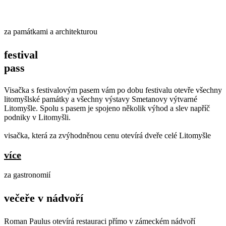
za památkami a architekturou
festival
pass
Visačka s festivalovým pasem vám po dobu festivalu otevře všechny
litomyšlské památky a všechny výstavy Smetanovy výtvarné
Litomyšle. Spolu s pasem je spojeno několik výhod a slev napříč
podniky v Litomyšli.
visačka, která za zvýhodněnou cenu otevírá dveře celé Litomyšle
více
za gastronomií
večeře v nádvoří
Roman Paulus otevírá restauraci přímo v zámeckém nádvoří