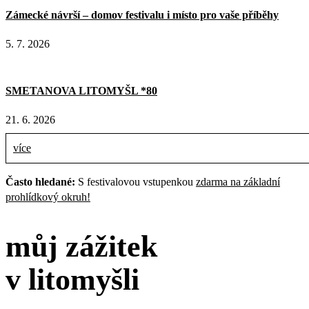
Zámecké návrší – domov festivalu i místo pro vaše příběhy
5. 7. 2026
SMETANOVA LITOMYŠL *80
21. 6. 2026
více
Často hledané:
S festivalovou vstupenkou
zdarma na základní
prohlídkový okruh!
můj zážitek
v litomyšli