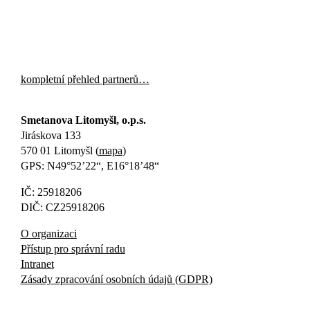
kompletní přehled partnerů…
Smetanova Litomyšl, o.p.s.
Jiráskova 133
570 01 Litomyšl (
mapa
)
GPS: N49°52’22“, E16°18’48“
IČ: 25918206
DIČ: CZ25918206
O organizaci
Přístup pro správní radu
Intranet
Zásady zpracování osobních údajů (GDPR)