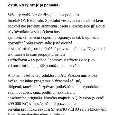
Zvuk, který hraje (a pomáhá)
Veškerý výtěžek z dražby půjde na podporu
SmetaNOVÉHO sálu. Speciální vestavba na II. zámeckém
nádvoří dle projektu architekta Josefa Pleskota sice již slouží
návštěvníkům a s úspěchem hostí
symfonické, taneční i operní programy, avšak k úplnému
dokončení Sálu zbývá stále ještě dlouhá
cesta, náročné jsou i průběžné provozní náklady. Díky aukci
tak můžete krásně propojit příjemné
s užitečným – i v pohodlí domova si užijete zvuk jako
v koncertní síni, a ještě pomůžete dobré věci.
A to není vše! K reproduktorům AQ Passion míří kroky
hvězd letošního programu. Významní sólisté,
dirigenti, tanečníci či zpěváci průběžně zdobí reproduktor
svými podpisy, čímž podtrhují exkluzivitu
absolutního originálu. Nového majitele AQ Passion (v ceně
499 000 Kč) samozřejmě rádi pozveme na
privátní prohlídku zákulisí SmetaNOVÉHO sálu s klíčovými
členy festivalového týmu, v čele se