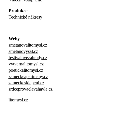
Produkce
Technické nákresy
Weby
smetanovalitomysl.cz
smetanovysal.cz
festivalovezahrady.cz
vytvarnalitomysl.cz
poetickalitomysl.cz
zameckeapartmany.cz
zameckesklepeni.cz
srdceprovaclavahavla.cz
litomysl.cz