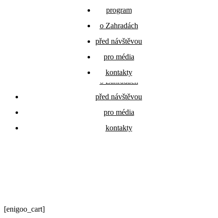
program
program
Přejít
festivalové
o Zahradách
o Zahradách
k
zahrady
obsahu
před návštěvou
před návštěvou
pro média
pro média
program
kontakty
kontakty
o Zahradách
před návštěvou
pro média
kontakty
[enigoo_cart]