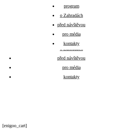
program
program
Přejít
festivalové
o Zahradách
o Zahradách
k
zahrady
obsahu
před návštěvou
před návštěvou
pro média
pro média
program
kontakty
kontakty
o Zahradách
před návštěvou
pro média
kontakty
[enigoo_cart]