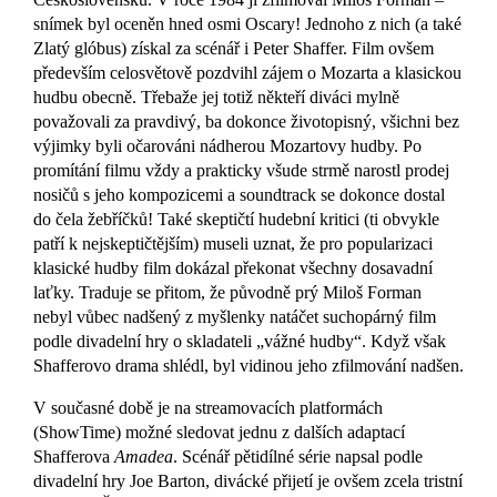
snímek byl oceněn hned osmi Oscary! Jednoho z nich (a také
Zlatý glóbus) získal za scénář i Peter Shaffer. Film ovšem
především celosvětově pozdvihl zájem o Mozarta a klasickou
hudbu obecně. Třebaže jej totiž někteří diváci mylně
považovali za pravdivý, ba dokonce životopisný, všichni bez
výjimky byli očarováni nádherou Mozartovy hudby. Po
promítání filmu vždy a prakticky všude strmě narostl prodej
nosičů s jeho kompozicemi a soundtrack se dokonce dostal
do čela žebříčků! Také skeptičtí hudební kritici (ti obvykle
patří k nejskeptičtějším) museli uznat, že pro popularizaci
klasické hudby film dokázal překonat všechny dosavadní
laťky. Traduje se přitom, že původně prý
Miloš Forman
nebyl vůbec nadšený z myšlenky natáčet suchopárný film
podle divadelní hry o skladateli „vážné hudby“. Když však
Shafferovo drama shlédl, byl vidinou jeho zfilmování nadšen.
V současné době je na streamovacích platformách
(ShowTime) možné sledovat jednu z dalších adaptací
Shafferova
Amadea
. Scénář pětidílné série napsal podle
divadelní hry Joe Barton, divácké přijetí je ovšem zcela tristní