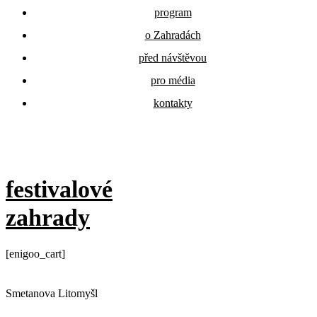
program
o Zahradách
před návštěvou
pro média
kontakty
festivalové
zahrady
[enigoo_cart]
Smetanova Litomyšl