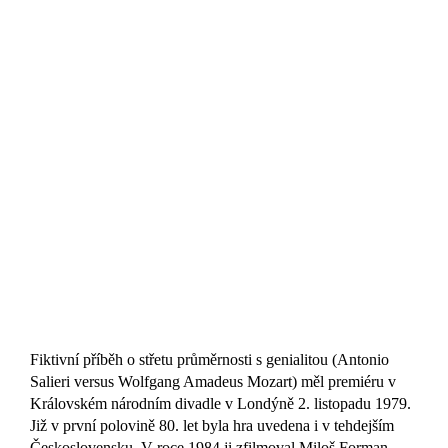
Fiktivní příběh o střetu průměrnosti s genialitou (Antonio
Salieri versus Wolfgang Amadeus Mozart) měl premiéru v
Královském národním divadle v Londýně 2. listopadu 1979.
Již v první polovině 80. let byla hra uvedena i v tehdejším
Československu. V roce 1984 ji zfilmoval Miloš Forman –