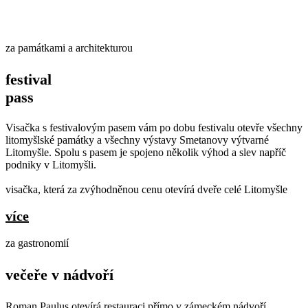
za památkami a architekturou
festival
pass
Visačka s festivalovým pasem vám po dobu festivalu otevře všechny
litomyšlské památky a všechny výstavy Smetanovy výtvarné
Litomyšle. Spolu s pasem je spojeno několik výhod a slev napříč
podniky v Litomyšli.
visačka, která za zvýhodněnou cenu otevírá dveře celé Litomyšle
více
za gastronomií
večeře v nádvoří
Roman Paulus otevírá restauraci přímo v zámeckém nádvoří