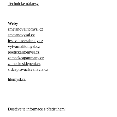
Technické nákresy
Weby
smetanovalitomysl.cz
smetanovysal.cz
festivalovezahrady.cz
vytvarnalitomysl.cz
poetickalitomysl.cz
zameckeapartmany.cz
zameckesklepeni.cz
srdceprovaclavahavla.cz
litomysl.cz
Dostávejte informace s předstihem: