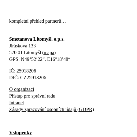
kompletní přehled partnerů…
Smetanova Litomyšl, o.p.s.
Jiráskova 133
570 01 Litomyšl (
mapa
)
GPS: N49°52’22“, E16°18’48“
IČ: 25918206
DIČ: CZ25918206
O organizaci
Přístup pro správní radu
Intranet
Zásady zpracování osobních údajů (GDPR)
Vstupenky